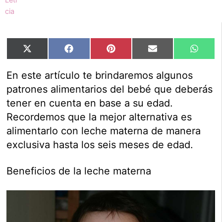
Compartir
Compartir
Compartir
Compartir
Compar
X
Facebook
Pinterest
Email
Whats
en
en
en
en
en
(Twitter)
En este artículo te brindaremos algunos
patrones alimentarios del bebé que deberás
tener en cuenta en base a su edad.
Recordemos que la mejor alternativa es
alimentarlo con leche materna de manera
exclusiva hasta los seis meses de edad.
Beneficios de la leche materna