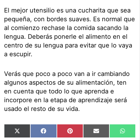
El mejor utensilio es una cucharita que sea
pequeña, con bordes suaves. Es normal que
al comienzo rechase la comida sacando la
lengua. Deberás ponerle el alimento en el
centro de su lengua para evitar que lo vaya
a escupir.
Verás que poco a poco van a ir cambiando
algunos aspectos de su alimentación, ten
en cuenta que todo lo que aprenda e
incorpore en la etapa de aprendizaje será
usado el resto de su vida.
Compartir
Compartir
Compartir
Compartir
Compar
X
Facebook
Pinterest
Email
Whats
en
en
en
en
en
(Twitter)