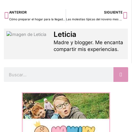
Ant
Si
ANTERIOR
SIGUIENTE
Cómo preparar el hogar para la llegada de un bebé
Las molestias típicas del noveno mes de embarazo
Leticia
Madre y blogger. Me encanta
compartir mis experiencias.
Buscar