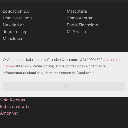
Educación 2.0
Mascotalia
Dominio Mundial
Cómo Ahorrar
Navidad.es
Portal Financiero
Juguetes.org
Mi Revista
Monólogos
© Contenidos bajo licencia Creative Commons (CC) 1995-2024
Color Vivo
Internet
(Medios y Redes online). Otros contenidos se cita fuente.
Infraestructura cloud servidores dedicados de Stackscale.
Solo Recetas
Estás de moda
Amor.net