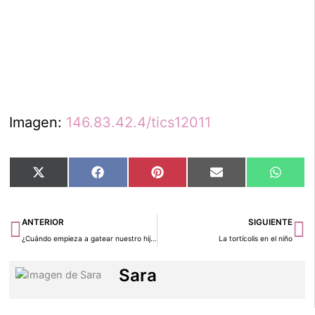
Imagen:
146.83.42.4/tics12011
Compartir
Compartir
Compartir
Compartir
Compar
X
Facebook
Pinterest
Email
Whats
en
en
en
en
en
(Twitter)
Ant
Si
ANTERIOR
SIGUIENTE
¿Cuándo empieza a gatear nuestro hijo?
La tortícolis en el niño
Sara