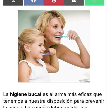
Compartir
Compartir
Compartir
Compartir
Compar
X
Facebook
Pinterest
Email
Whats
en
en
en
en
en
(Twitter)
La
higiene bucal
es el arma más eficaz que
tenemos a nuestra disposición para prevenir
la caries. Los papás deben cuidar los