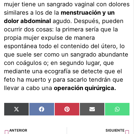
mujer tiene un sangrado vaginal con dolores
similares a los de la
menstruación y un
dolor abdominal
agudo. Después, pueden
ocurrir dos cosas: la primera sería que la
propia mujer expulse de manera
espontánea todo el contenido del útero, lo
que suele ser como un sangrado abundante
con coágulos o; en segundo lugar, que
mediante una ecografía se detecte que el
feto ha muerto y para sacarlo tendrán que
llevar a cabo una
operación quirúrgica.
Compartir
Compartir
Compartir
Compartir
Compar
X
Facebook
Pinterest
Email
Whats
en
en
en
en
en
(Twitter)
Ant
Si
ANTERIOR
SIGUIENTE