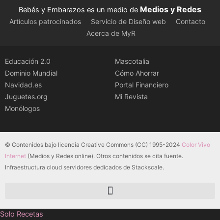
Medios y Redes
Bebés y Embarazos es un medio de
Artículos patrocinados
Servicio de Diseño web
Contacto
Acerca de MyR
Educación 2.0
Mascotalia
Dominio Mundial
Cómo Ahorrar
Navidad.es
Portal Financiero
Juguetes.org
Mi Revista
Monólogos
© Contenidos bajo licencia Creative Commons (CC) 1995-2024
Color Vivo
Internet
(Medios y Redes online). Otros contenidos se cita fuente.
Infraestructura cloud servidores dedicados de Stackscale.
Solo Recetas