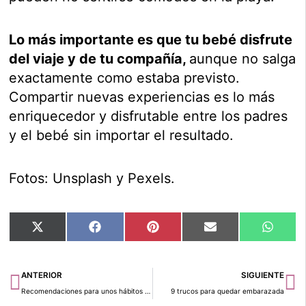
Lo más importante es que tu bebé disfrute
del viaje y de tu compañía,
aunque no salga
exactamente como estaba previsto.
Compartir nuevas experiencias es lo más
enriquecedor y disfrutable entre los padres
y el bebé sin importar el resultado.
Fotos: Unsplash y Pexels.
Compartir
Compartir
Compartir
Compartir
Compar
X
Facebook
Pinterest
Email
Whats
en
en
en
en
en
(Twitter)
Ant
Si
ANTERIOR
SIGUIENTE
Recomendaciones para unos hábitos saludables para niños
9 trucos para quedar embarazada