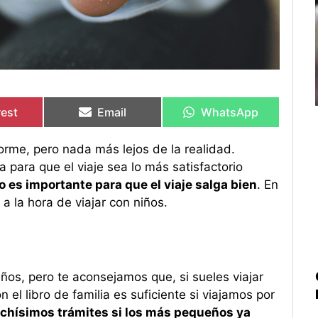
rtir
rtir
Compartir
Compartir
Compartir
Compartir
en
en
en
en
rest
Email
WhatsApp
rme, pero nada más lejos de la realidad.
para que el viaje sea lo más satisfactorio
o es importante para que el viaje salga bien
. En
 la hora de viajar con niños.
años, pero te aconsejamos que, si sueles viajar
 el libro de familia es suficiente si viajamos por
chísimos trámites si los más pequeños ya