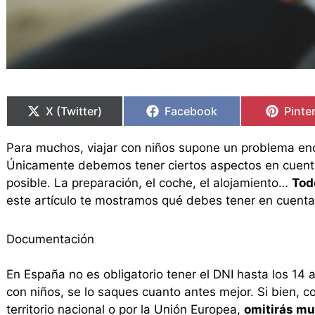
Compartir
Compartir
Compartir
Compartir
Compa
Compa
en
en
en
en
en
en
X (Twitter)
Facebook
Pinte
Para muchos, viajar con niños supone un problema eno
Únicamente debemos tener ciertos aspectos en cuenta 
posible. La preparación, el coche, el alojamiento…
Tod
este artículo te mostramos qué debes tener en cuenta a
Documentación
En España no es obligatorio tener el DNI hasta los 14 
con niños, se lo saques cuanto antes mejor. Si bien, con
territorio nacional o por la Unión Europea,
omitirás mu