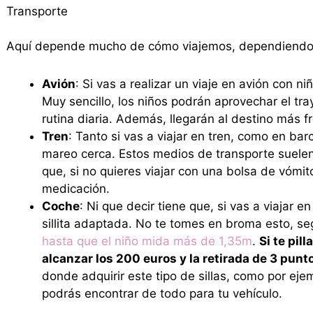
Transporte
Aquí depende mucho de cómo viajemos, dependiendo 
Avión
: Si vas a realizar un viaje en avión con 
Muy sencillo, los niños podrán aprovechar el tra
rutina diaria. Además, llegarán al destino más f
Tren
: Tanto si vas a viajar en tren, como en bar
mareo cerca. Estos medios de transporte suele
que, si no quieres viajar con una bolsa de vómit
medicación.
Coche
: Ni que decir tiene que, si vas a viajar 
sillita adaptada. No te tomes en broma esto, seg
hasta que el niño mida más de 1,35m
.
Si te pil
alcanzar los 200 euros y la retirada de 3 punt
donde adquirir este tipo de sillas, como por ej
podrás encontrar de todo para tu vehículo.