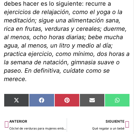
debes hacer es lo siguiente: recurre a
ejercicios de relajación, como el yoga o la
meditación; sigue una alimentación sana,
rica en frutas, verduras y cereales; duerme,
al menos, ocho horas diarias; bebe mucha
agua, al menos, un litro y medio al día;
practica ejercicio, como mínimo, dos horas a
la semana de natación, gimnasia suave o
paseo. En definitiva, cuídate como se
merece.
Compartir
Compartir
Compartir
Compartir
Compar
X
Facebook
Pinterest
Email
Whats
en
en
en
en
en
(Twitter)
Ant
Si
ANTERIOR
SIGUIENTE
Cóctel de verduras para mujeres embarazadas
Qué regalar a un bebé