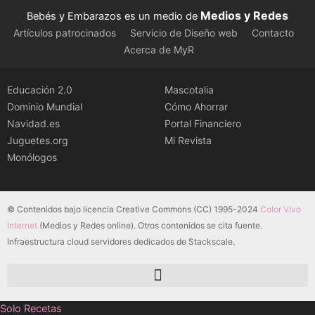
Medios y Redes
Bebés y Embarazos es un medio de
Artículos patrocinados
Servicio de Diseño web
Contacto
Acerca de MyR
Educación 2.0
Mascotalia
Dominio Mundial
Cómo Ahorrar
Navidad.es
Portal Financiero
Juguetes.org
Mi Revista
Monólogos
© Contenidos bajo licencia Creative Commons (CC) 1995-2024
Color Vivo
Internet
(Medios y Redes online). Otros contenidos se cita fuente.
Infraestructura cloud servidores dedicados de Stackscale.
Solo Recetas