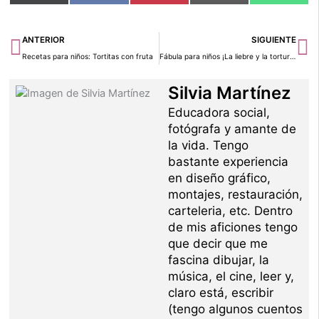
en
en
en
en
en
(Twitter)
Ant
Si
ANTERIOR
SIGUIENTE
Recetas para niños: Tortitas con fruta
Fábula para niños ¡La liebre y la tortura!
Silvia Martínez
Educadora social,
fotógrafa y amante de
la vida. Tengo
bastante experiencia
en diseño gráfico,
montajes, restauración,
carteleria, etc. Dentro
de mis aficiones tengo
que decir que me
fascina dibujar, la
música, el cine, leer y,
claro está, escribir
(tengo algunos cuentos