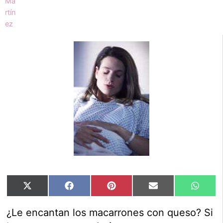
Compartir
Compartir
Compartir
Compartir
Compar
X
Facebook
Pinterest
Email
Whats
en
en
en
en
en
(Twitter)
¿Le encantan los macarrones con queso? Si