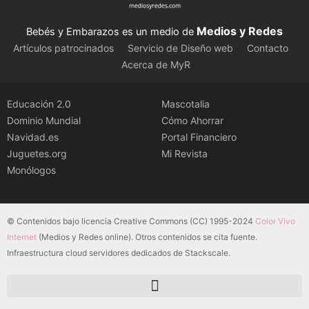
Medios y Redes
Bebés y Embarazos es un medio de
Artículos patrocinados
Servicio de Diseño web
Contacto
Acerca de MyR
Educación 2.0
Mascotalia
Dominio Mundial
Cómo Ahorrar
Navidad.es
Portal Financiero
Juguetes.org
Mi Revista
Monólogos
© Contenidos bajo licencia Creative Commons (CC) 1995-2024
Color Vivo
Internet
(Medios y Redes online). Otros contenidos se cita fuente.
Infraestructura cloud servidores dedicados de Stackscale.