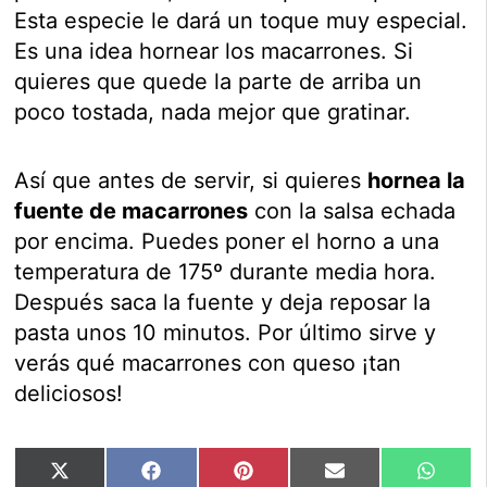
Esta especie le dará un toque muy especial.
Es una idea hornear los macarrones. Si
quieres que quede la parte de arriba un
poco tostada, nada mejor que gratinar.
Así que antes de servir, si quieres
hornea la
fuente de macarrones
con la salsa echada
por encima. Puedes poner el horno a una
temperatura de 175º durante media hora.
Después saca la fuente y deja reposar la
pasta unos 10 minutos. Por último sirve y
verás qué macarrones con queso ¡tan
deliciosos!
Compartir
Compartir
Compartir
Compartir
Compar
X
Facebook
Pinterest
Email
Whats