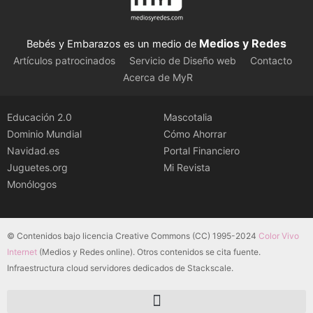
Medios y Redes
Bebés y Embarazos es un medio de
Artículos patrocinados
Servicio de Diseño web
Contacto
Acerca de MyR
Educación 2.0
Mascotalia
Dominio Mundial
Cómo Ahorrar
Navidad.es
Portal Financiero
Juguetes.org
Mi Revista
Monólogos
© Contenidos bajo licencia Creative Commons (CC) 1995-2024
Color Vivo
Internet
(Medios y Redes online). Otros contenidos se cita fuente.
Infraestructura cloud servidores dedicados de Stackscale.