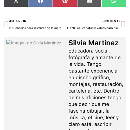
Compartir
Compartir
Compartir
Compartir
Compar
X
Facebook
Pinterest
Email
Whats
en
en
en
en
en
(Twitter)
Ant
Si
ANTERIOR
SIGUIENTE
20 Consejos para disfrutar de la maternidad -Parte II-
TITANITOS Zapatos lavables para niños
Silvia Martínez
Educadora social,
fotógrafa y amante de
la vida. Tengo
bastante experiencia
en diseño gráfico,
montajes, restauración,
carteleria, etc. Dentro
de mis aficiones tengo
que decir que me
fascina dibujar, la
música, el cine, leer y,
claro está, escribir