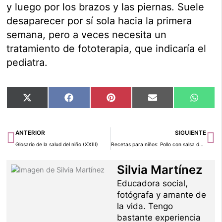
y luego por los brazos y las piernas. Suele
desaparecer por sí sola hacia la primera
semana, pero a veces necesita un
tratamiento de fototerapia, que indicaría el
pediatra.
Compartir
Compartir
Compartir
Compartir
Compar
X
Facebook
Pinterest
Email
Whats
en
en
en
en
en
(Twitter)
Ant
Si
ANTERIOR
SIGUIENTE
Glosario de la salud del niño (XXIII)
Recetas para niños: Pollo con salsa de naranja
Silvia Martínez
Educadora social,
fotógrafa y amante de
la vida. Tengo
bastante experiencia