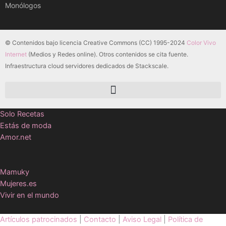
Monólogos
© Contenidos bajo licencia Creative Commons (CC) 1995-2024
Color Vivo
Internet
(Medios y Redes online). Otros contenidos se cita fuente.
Infraestructura cloud servidores dedicados de Stackscale.
Solo Recetas
Estás de moda
Amor.net
Mamuky
Mujeres.es
Vivir en el mundo
Artículos patrocinados
|
Contacto
|
Aviso Legal
|
Política de