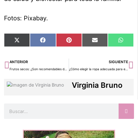
Fotos: Pixabay.
Compartir
Compartir
Compartir
Compartir
Compar
X
Facebook
Pinterest
Email
Whats
en
en
en
en
en
(Twitter)
Ant
Si
ANTERIOR
SIGUIENTE
Frutos secos: ¿Son recomendables durante el embarazo?
¿Cómo elegir la ropa adecuada para el bebé en la temporada de primavera-verano?
Virginia Bruno
Buscar