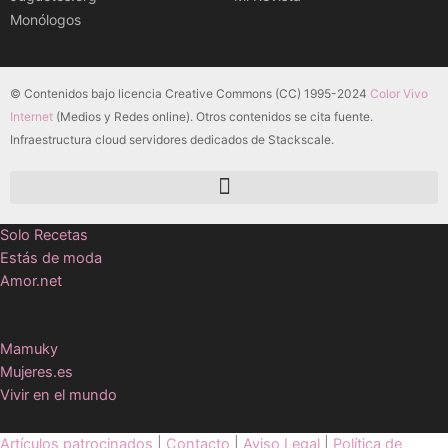
Monólogos
© Contenidos bajo licencia Creative Commons (CC) 1995-2024
Color Vivo
Internet
(Medios y Redes online). Otros contenidos se cita fuente.
Infraestructura cloud servidores dedicados de Stackscale.
Solo Recetas
Estás de moda
Amor.net
Mamuky
Mujeres.es
Vivir en el mundo
Artículos patrocinados
|
Contacto
|
Aviso Legal
|
Política de