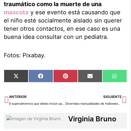
traumático como la muerte de una
mascota
y ese evento está causando que
el niño esté socialmente aislado sin querer
tener otros contactos, en ese caso es una
buena idea consultar con un pediatra.
Fotos: Pixabay.
Compartir
Compartir
Compartir
Compartir
Compar
X
Facebook
Pinterest
Email
Whats
en
en
en
en
en
(Twitter)
Ant
Si
ANTERIOR
SIGUIENTE
6 superalimentos que debes incluir para un embarazo saludable
Divertidas manualidades de Halloween para los más pequeños de la casa
Virginia Bruno