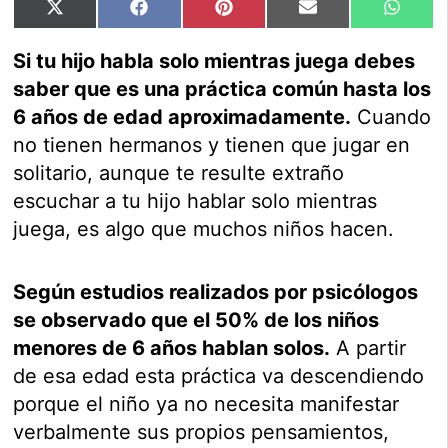
Compartir
Compartir
Compartir
Compartir
Compar
X
Facebook
Pinterest
Email
Whats
en
en
en
en
en
(Twitter)
Si tu hijo habla solo mientras juega debes
saber que es una práctica común hasta los
6 años de edad aproximadamente.
Cuando
no tienen hermanos y tienen que jugar en
solitario, aunque te resulte extraño
escuchar a tu hijo hablar solo mientras
juega, es algo que muchos niños hacen.
Según estudios realizados por psicólogos
se observado que el 50% de los niños
menores de 6 años hablan solos.
A partir
de esa edad esta práctica va descendiendo
porque el niño ya no necesita manifestar
verbalmente sus propios pensamientos,