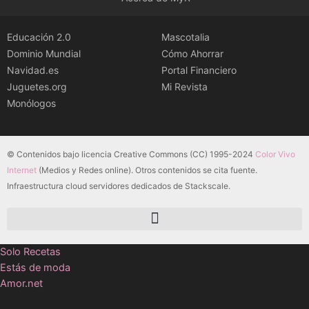
Educación 2.0
Mascotalia
Dominio Mundial
Cómo Ahorrar
Navidad.es
Portal Financiero
Juguetes.org
Mi Revista
Monólogos
© Contenidos bajo licencia Creative Commons (CC) 1995-2024
Color Vivo
Internet
(Medios y Redes online). Otros contenidos se cita fuente.
Infraestructura cloud servidores dedicados de Stackscale.
Solo Recetas
Estás de moda
Amor.net