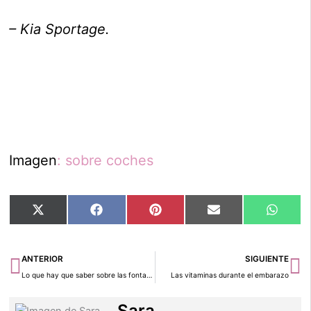
– Kia Sportage.
Imagen
: sobre coches
Compartir
Compartir
Compartir
Compartir
Compar
X
Facebook
Pinterest
Email
Whats
en
en
en
en
en
(Twitter)
Ant
Si
ANTERIOR
SIGUIENTE
Lo que hay que saber sobre las fontanelas
Las vitaminas durante el embarazo
Sara