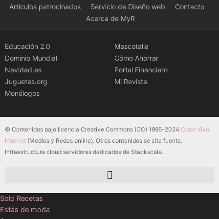
Artículos patrocinados
Servicio de Diseño web
Contacto
Acerca de MyR
Educación 2.0
Mascotalia
Dominio Mundial
Cómo Ahorrar
Navidad.es
Portal Financiero
Juguetes.org
Mi Revista
Monólogos
© Contenidos bajo licencia Creative Commons (CC) 1995-2024
Color Vivo
Internet
(Medios y Redes online). Otros contenidos se cita fuente.
Infraestructura cloud servidores dedicados de Stackscale.
Solo Recetas
Estás de moda