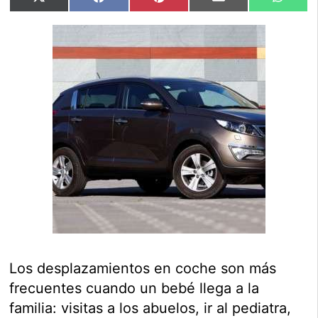
Compartir
Compartir
Compartir
Compartir
Compar
X
Facebook
Pinterest
Email
Whats
en
en
en
en
en
(Twitter)
Los desplazamientos en coche son más
frecuentes cuando un bebé llega a la
familia: visitas a los abuelos, ir al pediatra,