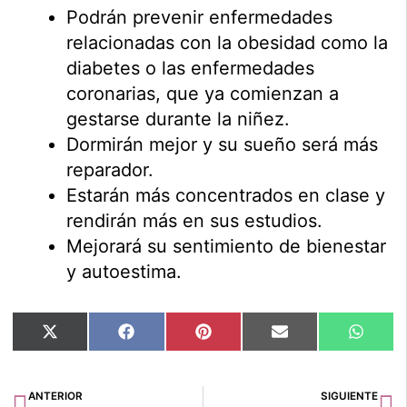
Podrán prevenir enfermedades
relacionadas con la obesidad como la
diabetes o las enfermedades
coronarias, que ya comienzan a
gestarse durante la niñez.
Dormirán mejor y su sueño será más
reparador.
Estarán más concentrados en clase y
rendirán más en sus estudios.
Mejorará su sentimiento de bienestar
y autoestima.
Compartir
Compartir
Compartir
Compartir
Compar
X
Facebook
Pinterest
Email
Whats
en
en
en
en
en
(Twitter)
Ant
Si
ANTERIOR
SIGUIENTE