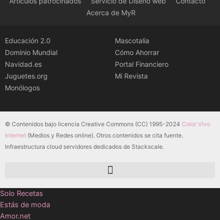
Artículos patrocinados
Servicio de Diseño web
Contacto
Acerca de MyR
Educación 2.0
Mascotalia
Dominio Mundial
Cómo Ahorrar
Navidad.es
Portal Financiero
Juguetes.org
Mi Revista
Monólogos
© Contenidos bajo licencia Creative Commons (CC) 1995-2024
Color Vivo
Internet
(Medios y Redes online). Otros contenidos se cita fuente.
Infraestructura cloud servidores dedicados de Stackscale.
Solo Recetas
Estás de moda
Amor.net