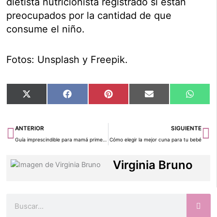
dietista nutricionista registrado si están
preocupados por la cantidad de que
consume el niño.
Fotos: Unsplash y Freepik.
Compartir
Compartir
Compartir
Compartir
Compar
X
Facebook
Pinterest
Email
Whats
en
en
en
en
en
(Twitter)
Ant
Si
ANTERIOR
SIGUIENTE
Guía imprescindible para mamá primeriza
Cómo elegir la mejor cuna para tu bebé
Virginia Bruno
Buscar