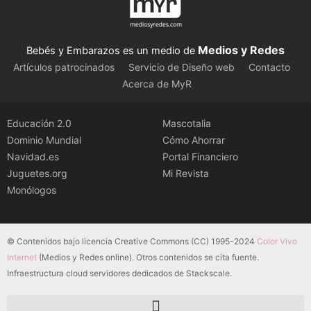
Medios y Redes
Bebés y Embarazos es un medio de
Artículos patrocinados
Servicio de Diseño web
Contacto
Acerca de MyR
Educación 2.0
Mascotalia
Dominio Mundial
Cómo Ahorrar
Navidad.es
Portal Financiero
Juguetes.org
Mi Revista
Monólogos
© Contenidos bajo licencia Creative Commons (CC) 1995-2024
Color Vivo
Internet
(Medios y Redes online). Otros contenidos se cita fuente.
Infraestructura cloud servidores dedicados de Stackscale.