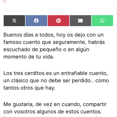
Compartir
Compartir
Compartir
Compartir
Compar
X
Facebook
Pinterest
Email
Whats
en
en
en
en
en
(Twitter)
Buenos días a todos, hoy os dejo con un
famoso cuento que seguramente, habrás
escuchado de pequeño o en algún
momento de tu vida.
Los tres cerditos es un entrañable cuento,
un clásico que no debe ser perdido.. como
tantos otros que hay.
Me gustaría, de vez en cuando, compartir
con vosotros algunos de estos cuentos.