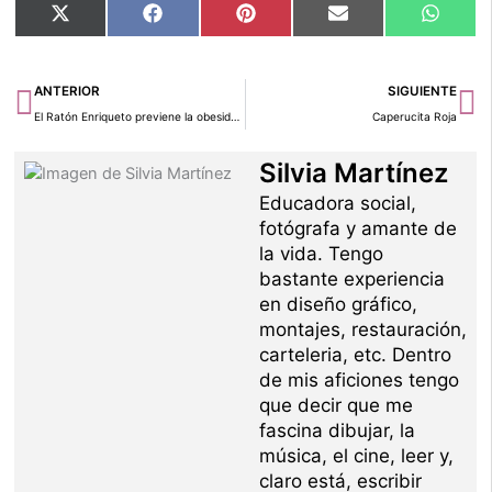
Compartir
Compartir
Compartir
Compartir
Compar
X
Facebook
Pinterest
Email
Whats
en
en
en
en
en
(Twitter)
Ant
Si
ANTERIOR
SIGUIENTE
El Ratón Enriqueto previene la obesidad infantil
Caperucita Roja
Silvia Martínez
Educadora social,
fotógrafa y amante de
la vida. Tengo
bastante experiencia
en diseño gráfico,
montajes, restauración,
carteleria, etc. Dentro
de mis aficiones tengo
que decir que me
fascina dibujar, la
música, el cine, leer y,
claro está, escribir