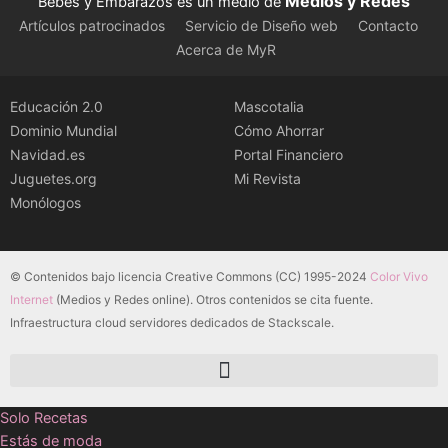
Medios y Redes
Bebés y Embarazos es un medio de
Artículos patrocinados
Servicio de Diseño web
Contacto
Acerca de MyR
Educación 2.0
Mascotalia
Dominio Mundial
Cómo Ahorrar
Navidad.es
Portal Financiero
Juguetes.org
Mi Revista
Monólogos
© Contenidos bajo licencia Creative Commons (CC) 1995-2024
Color Vivo
Internet
(Medios y Redes online). Otros contenidos se cita fuente.
Infraestructura cloud servidores dedicados de Stackscale.
Solo Recetas
Estás de moda