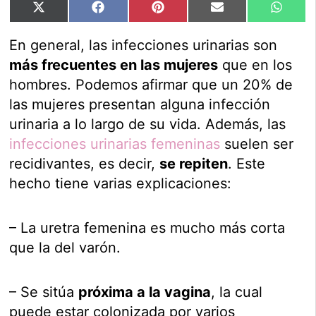
Compartir
Compartir
Compartir
Compartir
Compar
X
Facebook
Pinterest
Email
Whats
en
en
en
en
en
(Twitter)
En general, las infecciones urinarias son
más frecuentes en las mujeres
que en los
hombres. Podemos afirmar que un 20% de
las mujeres presentan alguna infección
urinaria a lo largo de su vida. Además, las
infecciones urinarias femeninas
suelen ser
recidivantes, es decir,
se repiten
. Este
hecho tiene varias explicaciones:
– La uretra femenina es mucho más corta
que la del varón.
– Se sitúa
próxima a la vagina
, la cual
puede estar colonizada por varios