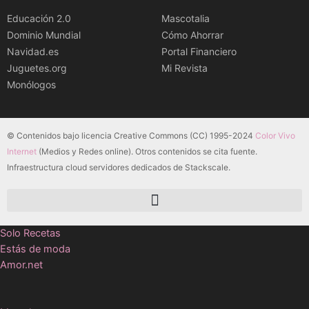
Educación 2.0
Mascotalia
Dominio Mundial
Cómo Ahorrar
Navidad.es
Portal Financiero
Juguetes.org
Mi Revista
Monólogos
© Contenidos bajo licencia Creative Commons (CC) 1995-2024
Color Vivo
Internet
(Medios y Redes online). Otros contenidos se cita fuente.
Infraestructura cloud servidores dedicados de Stackscale.
Solo Recetas
Estás de moda
Amor.net