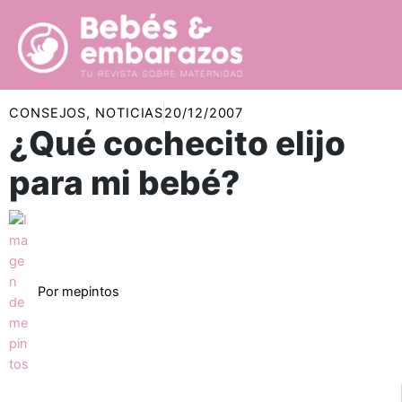
Ir
al
contenido
CONSEJOS
,
NOTICIAS
20/12/2007
¿Qué cochecito elijo
para mi bebé?
Por
mepintos