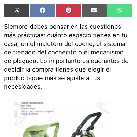
Compartir
Compartir
Compartir
Compartir
Compar
X
Facebook
Pinterest
Email
Whats
en
en
en
en
en
(Twitter)
Siempre debes pensar en las cuestiones
más prácticas: cuánto espacio tienes en tu
casa, en el maletero del coche, el sistema
de frenado del cochecito o el mecanismo
de plegado. Lo importante es que antes de
decidir la compra tienes que elegir el
producto que más se ajuste a tus
necesidades.