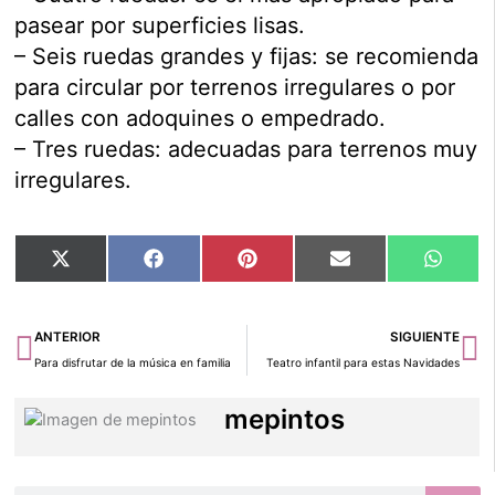
pasear por superficies lisas.
– Seis ruedas grandes y fijas: se recomienda
para circular por terrenos irregulares o por
calles con adoquines o empedrado.
– Tres ruedas: adecuadas para terrenos muy
irregulares.
Compartir
Compartir
Compartir
Compartir
Compar
X
Facebook
Pinterest
Email
Whats
en
en
en
en
en
(Twitter)
Ant
Si
ANTERIOR
SIGUIENTE
Para disfrutar de la música en familia
Teatro infantil para estas Navidades
mepintos