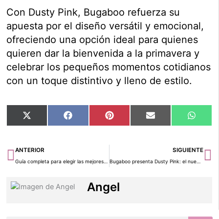
Con Dusty Pink, Bugaboo refuerza su
apuesta por el diseño versátil y emocional,
ofreciendo una opción ideal para quienes
quieren dar la bienvenida a la primavera y
celebrar los pequeños momentos cotidianos
con un toque distintivo y lleno de estilo.
Compartir
Compartir
Compartir
Compartir
Compar
X
Facebook
Pinterest
Email
Whats
en
en
en
en
en
(Twitter)
Ant
Si
ANTERIOR
SIGUIENTE
Guía completa para elegir las mejores carriolas
Bugaboo presenta Dusty Pink: el nuevo color queda la bienvenida a la primavera
Angel