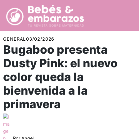
Ir
al
contenido
GENERAL
03/02/2026
Bugaboo presenta
Dusty Pink: el nuevo
color queda la
bienvenida a la
primavera
Por
Angel