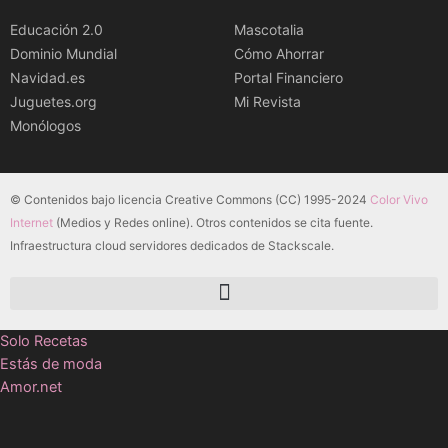
Educación 2.0
Mascotalia
Dominio Mundial
Cómo Ahorrar
Navidad.es
Portal Financiero
Juguetes.org
Mi Revista
Monólogos
© Contenidos bajo licencia Creative Commons (CC) 1995-2024
Color Vivo
Internet
(Medios y Redes online). Otros contenidos se cita fuente.
Infraestructura cloud servidores dedicados de Stackscale.
Solo Recetas
Estás de moda
Amor.net