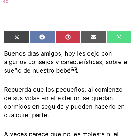
Compartir
Compartir
Compartir
Compartir
Compar
X
Facebook
Pinterest
Email
Whats
en
en
en
en
en
(Twitter)
Buenos días amigos, hoy les dejo con
algunos consejos y características, sobre el
sueño de nuestro bebé.
Recuerda que los pequeños, al comienzo
de sus vidas en el exterior, se quedan
dormidos en seguida y pueden hacerlo en
cualquier parte.
A veces parece que no les molesta ni el