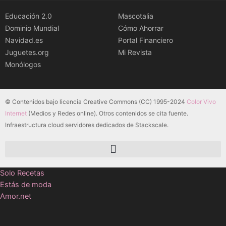
Educación 2.0
Mascotalia
Dominio Mundial
Cómo Ahorrar
Navidad.es
Portal Financiero
Juguetes.org
Mi Revista
Monólogos
© Contenidos bajo licencia Creative Commons (CC) 1995-2024
Color Vivo
Internet
(Medios y Redes online). Otros contenidos se cita fuente.
Infraestructura cloud servidores dedicados de Stackscale.
Solo Recetas
Estás de moda
Amor.net