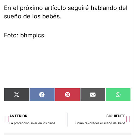
En el próximo artículo seguiré hablando del
sueño de los bebés.
Foto: bhmpics
Compartir
Compartir
Compartir
Compartir
Compar
X
Facebook
Pinterest
Email
Whats
en
en
en
en
en
(Twitter)
Ant
Si
ANTERIOR
SIGUIENTE
La protección solar en los niños
Cómo favorecer el sueño del bebé