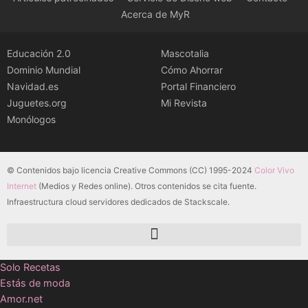
Acerca de MyR
Educación 2.0
Mascotalia
Dominio Mundial
Cómo Ahorrar
Navidad.es
Portal Financiero
Juguetes.org
Mi Revista
Monólogos
© Contenidos bajo licencia Creative Commons (CC) 1995-2024
Color Vivo
Internet
(Medios y Redes online). Otros contenidos se cita fuente.
Infraestructura cloud servidores dedicados de Stackscale.
Solo Recetas
Estás de moda
Amor.net