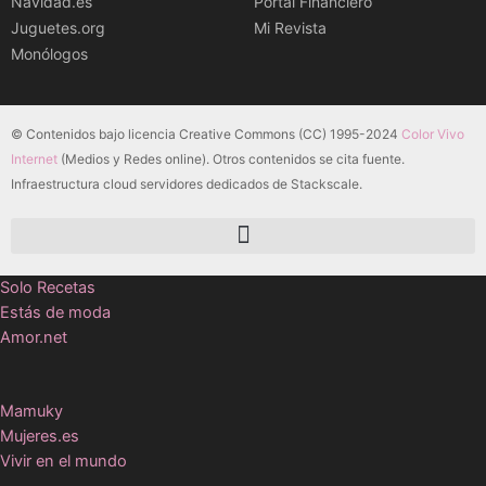
Navidad.es
Portal Financiero
Juguetes.org
Mi Revista
Monólogos
© Contenidos bajo licencia Creative Commons (CC) 1995-2024
Color Vivo
Internet
(Medios y Redes online). Otros contenidos se cita fuente.
Infraestructura cloud servidores dedicados de Stackscale.
Solo Recetas
Estás de moda
Amor.net
Mamuky
Mujeres.es
Vivir en el mundo