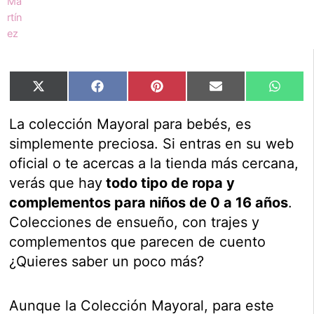
Compartir
Compartir
Compartir
Compartir
Compar
X
Facebook
Pinterest
Email
Whats
en
en
en
en
en
(Twitter)
La colección Mayoral para bebés, es
simplemente preciosa. Si entras en su web
oficial o te acercas a la tienda más cercana,
verás que hay
todo tipo de ropa y
complementos para niños de 0 a 16 años
.
Colecciones de ensueño, con trajes y
complementos que parecen de cuento
¿Quieres saber un poco más?
Aunque la Colección Mayoral, para este