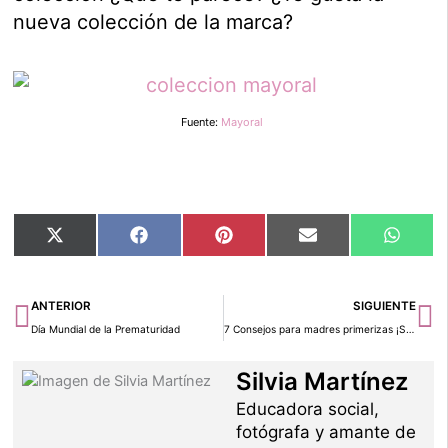
nueva colección de la marca?
Fuente:
Mayoral
Compartir
Compartir
Compartir
Compartir
Compar
X
Facebook
Pinterest
Email
Whats
en
en
en
en
en
(Twitter)
Ant
Si
ANTERIOR
SIGUIENTE
Día Mundial de la Prematuridad
7 Consejos para madres primerizas ¡Sé una mamá feliz!
Silvia Martínez
Educadora social,
fotógrafa y amante de