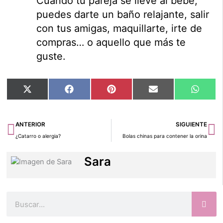
Cuando tu pareja se lleve al bebé,
puedes darte un baño relajante, salir
con tus amigas, maquillarte, irte de
compras… o aquello que más te
guste.
Compartir
Compartir
Compartir
Compartir
Compar
X
Facebook
Pinterest
Email
Whats
en
en
en
en
en
(Twitter)
Ant
Si
ANTERIOR
SIGUIENTE
¿Catarro o alergia?
Bolas chinas para contener la orina
Sara
Buscar