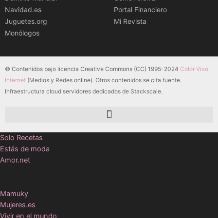
Navidad.es
Portal Financiero
Juguetes.org
Mi Revista
Monólogos
© Contenidos bajo licencia Creative Commons (CC) 1995-2024
Color Vivo
Internet
(Medios y Redes online). Otros contenidos se cita fuente.
Infraestructura cloud servidores dedicados de Stackscale.
Solo Recetas
Estás de moda
Amor.net
Mamuky
Mujeres.es
Vivir en el mundo