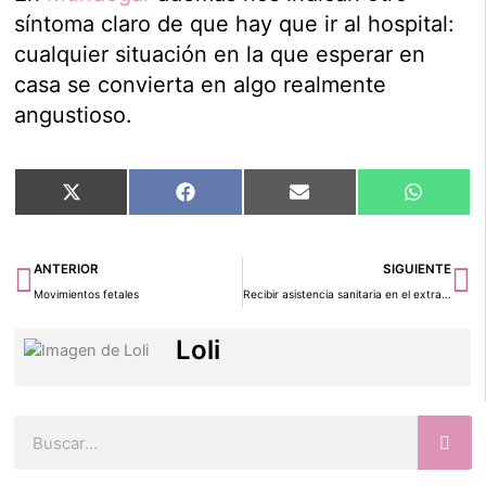
síntoma claro de que hay que ir al hospital:
cualquier situación en la que esperar en
casa se convierta en algo realmente
angustioso.
Compartir
Compartir
Compartir
Compart
X
Facebook
Email
WhatsA
en
en
en
en
(Twitter)
Ant
Si
ANTERIOR
SIGUIENTE
Movimientos fetales
Recibir asistencia sanitaria en el extranjero
Loli
Buscar