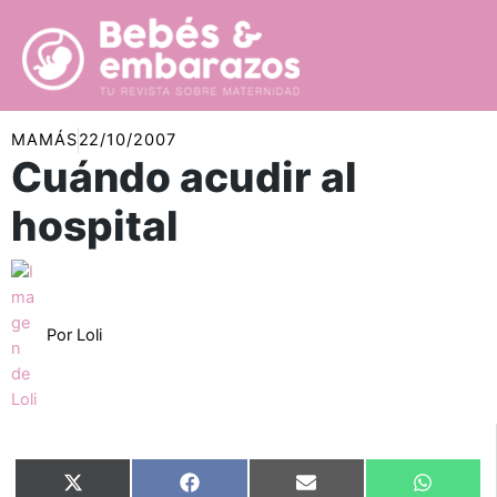
Ir
al
contenido
MAMÁS
22/10/2007
Cuándo acudir al
hospital
Por
Loli
Compartir
Compartir
Compartir
Compart
X
Facebook
Email
WhatsA