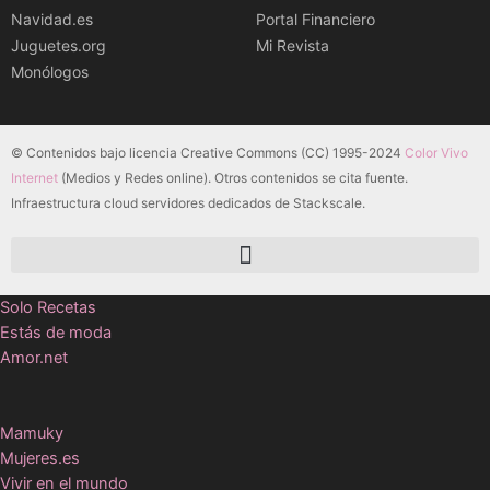
Navidad.es
Portal Financiero
Juguetes.org
Mi Revista
Monólogos
© Contenidos bajo licencia Creative Commons (CC) 1995-2024
Color Vivo
Internet
(Medios y Redes online). Otros contenidos se cita fuente.
Infraestructura cloud servidores dedicados de Stackscale.
Solo Recetas
Estás de moda
Amor.net
Mamuky
Mujeres.es
Vivir en el mundo