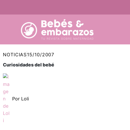
Ir
al
contenido
NOTICIAS
15/10/2007
Curiosidades del bebé
Por
Loli
Compartir
Compartir
Compartir
Compartir