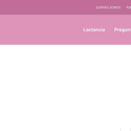
QUIÉNES SOMOS
PU
Lactancia
Pregun
Compartir
Compartir
Compartir
Compartir