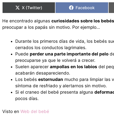
en
en
en
en
X (Twitter)
Facebook
He encontrado algunas
curiosidades sobre los bebé
preocupar a los papás sin motivo. Por ejemplo…
Durante los primeros días de vida, los bebés s
cerrados los conductos lagrimales.
Puede
perder una parte importante del pelo
de
preocuparse ya que le volverá a crecer.
Suelen aparecer
ampollas en los labios
del peq
acabarán desapareciendo.
Los bebés
estornudan
mucho para limpiar las v
síntoma de resfriado y alertarnos sin motivo.
Si el craneo del bebé presenta alguna
deforma
pocos días.
Visto en
Web del bebé