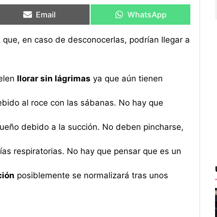
en
en
en
en
Email
WhatsApp
s
que, en caso de desconocerlas, podrían llegar a
uelen
llorar sin lágrimas
ya que aún tienen
bido al roce con las sábanas. No hay que
ueño debido a la succión. No deben pincharse,
ías respiratorias. No hay que pensar que es un
ción
posiblemente se normalizará tras unos