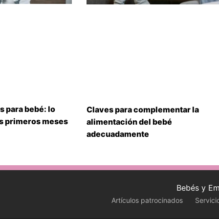
s para bebé: lo
Claves para complementar la
us primeros meses
alimentación del bebé
adecuadamente
Bebés y Em
Artículos patrocinados
Servici