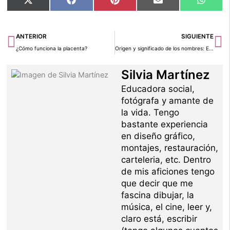
Compartir
Compartir
Compartir
Compartir
Compar
X
Facebook
Pinterest
Email
Whats
en
en
en
en
en
(Twitter)
Ant
Si
ANTERIOR
SIGUIENTE
¿Cómo funciona la placenta?
Origen y significado de los nombres: Esteban y Ester
Silvia Martínez
Educadora social,
fotógrafa y amante de
la vida. Tengo
bastante experiencia
en diseño gráfico,
montajes, restauración,
carteleria, etc. Dentro
de mis aficiones tengo
que decir que me
fascina dibujar, la
música, el cine, leer y,
claro está, escribir