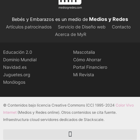
Medios y Redes
Bebés y Embarazos es un medio de
Artículos patrocinados
Servicio de Diseño web
Contacto
Acerca de MyR
Educación 2.0
Mascotalia
Dominio Mundial
Cómo Ahorrar
Navidad.es
Portal Financiero
Juguetes.org
Mi Revista
Monólogos
© Contenidos bajo licencia Creative Commons (CC) 1995-2024
Color Vivo
Internet
(Medios y Redes online). Otros contenidos se cita fuente.
Infraestructura cloud servidores dedicados de Stackscale.