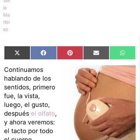
Compartir
Compartir
Compartir
Compartir
Compar
X
Facebook
Pinterest
Email
Whats
en
en
en
en
en
(Twitter)
Continuamos
hablando de los
sentidos, primero
fue, la vista,
luego, el gusto,
después
el olfato
,
y ahora veremos:
el tacto por todo
el cuerpo