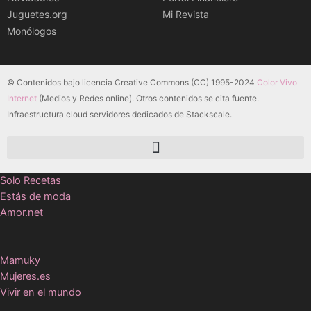
Juguetes.org
Mi Revista
Monólogos
© Contenidos bajo licencia Creative Commons (CC) 1995-2024
Color Vivo
Internet
(Medios y Redes online). Otros contenidos se cita fuente.
Infraestructura cloud servidores dedicados de Stackscale.
Solo Recetas
Estás de moda
Amor.net
Mamuky
Mujeres.es
Vivir en el mundo