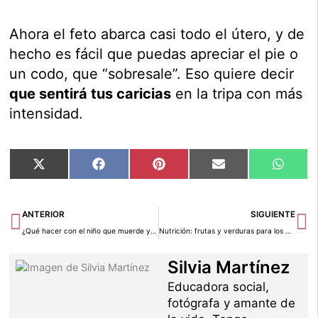
Ahora el feto abarca casi todo el útero, y de
hecho es fácil que puedas apreciar el pie o
un codo, que “sobresale”. Eso quiere decir
que sentirá tus caricias
en la tripa con más
intensidad.
Compartir
Compartir
Compartir
Compartir
Compar
X
Facebook
Pinterest
Email
Whats
en
en
en
en
en
(Twitter)
Ant
Si
ANTERIOR
SIGUIENTE
¿Qué hacer con el niño que muerde y araña?
Nutrición: frutas y verduras para los niños
Silvia Martínez
Educadora social,
fotógrafa y amante de