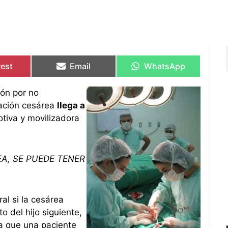
rtir
rtir
Compartir
Compartir
Compartir
Compartir
en
en
en
en
rest
Email
WhatsApp
ón por no
ración cesárea
llega a
otiva y movilizadora
EA, SE PUEDE TENER
al si la cesárea
o del hijo siguiente,
a que una paciente