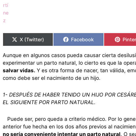
Compartir
Compartir
Compartir
Compartir
Compa
Compa
en
en
en
en
en
en
X (Twitter)
Facebook
Pinte
Aunque en algunos casos pueda causar cierta desilusi
experimentar un parto natural, lo cierto es que la ope
salvar vidas.
Y es otra forma de nacer, tan válida, em
como debe ser el nacimiento de un hijo.
1- DESPUÉS DE HABER TENIDO UN HIJO POR CESÁR
EL SIGUIENTE POR PARTO NATURAL.
Puede ser, pero queda a criterio médico. Por lo gener
anterior fue hecha en los dos años previos al nacimient
no sería conveniente intentar un parto natural
. O se