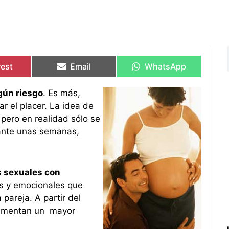
rtir
rtir
Compartir
Compartir
Compartir
Compartir
en
en
en
en
rest
Email
WhatsApp
gún riesgo
. Es más,
r el placer. La idea de
 pero en realidad sólo se
urante unas semanas,
s sexuales con
os y emocionales que
pareja. A partir del
rimentan un mayor