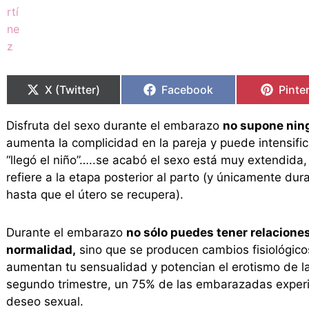
Compartir
Compartir
Compartir
Compartir
Compa
Compa
en
en
en
en
en
en
X (Twitter)
Facebook
Pinte
Disfruta del sexo durante el embarazo
no supone nin
aumenta la complicidad en la pareja y puede intensifica
“llegó el niño”…..se acabó el sexo está muy extendida,
refiere a la etapa posterior al parto (y únicamente d
hasta que el útero se recupera).
Durante el embarazo
no sólo puedes tener relacione
normalidad,
sino que se producen cambios fisiológic
aumentan tu sensualidad y potencian el erotismo de la 
segundo trimestre, un 75% de las embarazadas expe
deseo sexual.