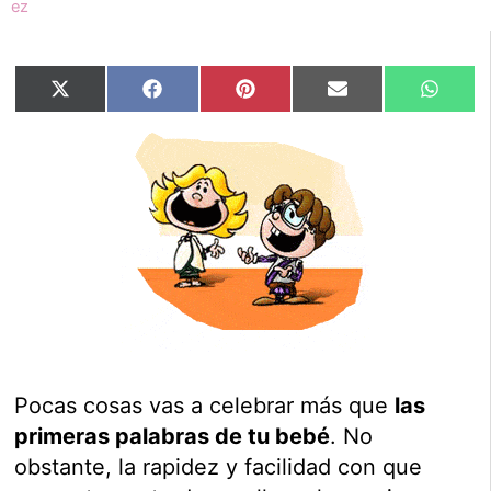
Compartir
Compartir
Compartir
Compartir
Compar
X
Facebook
Pinterest
Email
Whats
en
en
en
en
en
(Twitter)
Pocas cosas vas a celebrar más que
las
primeras palabras de tu bebé
. No
obstante, la rapidez y facilidad con que