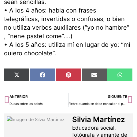
sean sencillas.
• A los 4 años: habla con frases
telegráficas, invertidas o confusas, o bien
no utiliza verbos auxiliares (“yo no hambre”
, “nene pastel come”….)
• A los 5 años: utiliza mí en lugar de yo: “mí
quiero chocolate”.
Compartir
Compartir
Compartir
Compartir
Compar
X
Facebook
Pinterest
Email
Whats
en
en
en
en
en
(Twitter)
Ant
Si
ANTERIOR
SIGUIENTE
Dudas sobre los bebés
Fiebre cuando se debe consultar al pediatra
Silvia Martínez
Educadora social,
fotógrafa y amante de