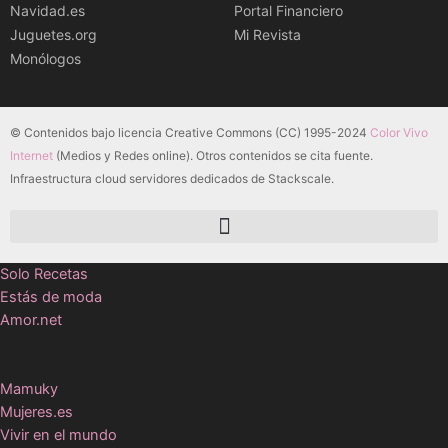
Navidad.es
Portal Financiero
Juguetes.org
Mi Revista
Monólogos
© Contenidos bajo licencia Creative Commons (CC) 1995-2024
Color Vivo
Internet
(Medios y Redes online). Otros contenidos se cita fuente.
Infraestructura cloud servidores dedicados de Stackscale.
Solo Recetas
Estás de moda
Amor.net
Mamuky
Mujeres.es
Vivir en el mundo