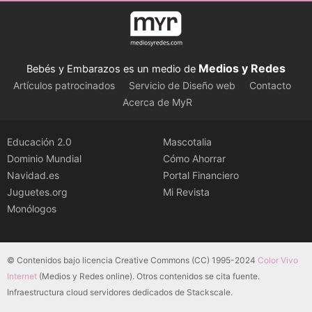
Medios y Redes
Bebés y Embarazos es un medio de
Artículos patrocinados
Servicio de Diseño web
Contacto
Acerca de MyR
Educación 2.0
Mascotalia
Dominio Mundial
Cómo Ahorrar
Navidad.es
Portal Financiero
Juguetes.org
Mi Revista
Monólogos
© Contenidos bajo licencia Creative Commons (CC) 1995-2024
Color Vivo
Internet
(Medios y Redes online). Otros contenidos se cita fuente.
Infraestructura cloud servidores dedicados de Stackscale.