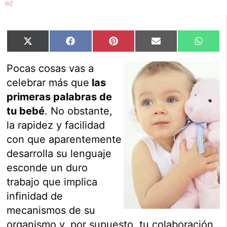
Compartir
Compartir
Compartir
Compartir
Compar
X
Facebook
Pinterest
Email
Whats
en
en
en
en
en
(Twitter)
Pocas cosas vas a
celebrar más que
las
primeras palabras de
tu bebé
. No obstante,
la rapidez y facilidad
con que aparentemente
desarrolla su lenguaje
esconde un duro
trabajo que implica
infinidad de
mecanismos de su
organismo y, por supuesto, tu colaboración