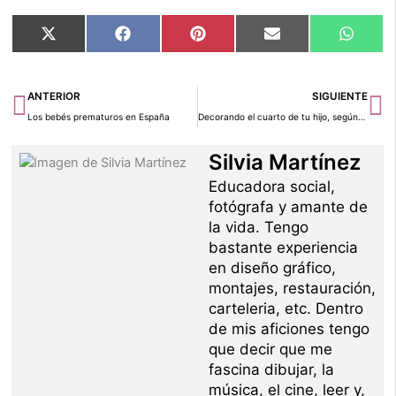
Compartir
Compartir
Compartir
Compartir
Compar
X
Facebook
Pinterest
Email
Whats
en
en
en
en
en
(Twitter)
Ant
Si
ANTERIOR
SIGUIENTE
Los bebés prematuros en España
Decorando el cuarto de tu hijo, según el Feng Shui
Silvia Martínez
Educadora social,
fotógrafa y amante de
la vida. Tengo
bastante experiencia
en diseño gráfico,
montajes, restauración,
carteleria, etc. Dentro
de mis aficiones tengo
que decir que me
fascina dibujar, la
música, el cine, leer y,