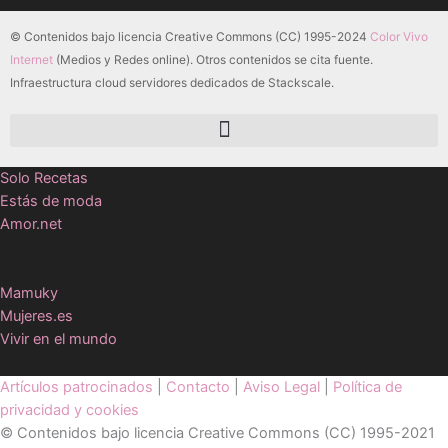
© Contenidos bajo licencia Creative Commons (CC) 1995-2024
Color Vivo
Internet
(Medios y Redes online). Otros contenidos se cita fuente.
Infraestructura cloud servidores dedicados de Stackscale.
Solo Recetas
Estás de moda
Amor.net
Mamuky
Mujeres.es
Vivir en el mundo
Artículos patrocinados
|
Contacto
|
Aviso Legal
|
Política de
privacidad y cookies
© Contenidos bajo licencia Creative Commons (CC) 1995-2021