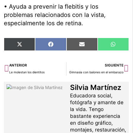
• Ayuda a prevenir la flebitis y los
problemas relacionados con la vista,
especialmente los de retina.
Compartir
Compartir
Compartir
Compart
X
Facebook
Email
WhatsA
en
en
en
en
(Twitter)
Ant
Si
ANTERIOR
SIGUIENTE
Le molestan los dientitos
Gimnasia con balones en el embarazo
Silvia Martínez
Educadora social,
fotógrafa y amante de
la vida. Tengo
bastante experiencia
en diseño gráfico,
montajes, restauración,