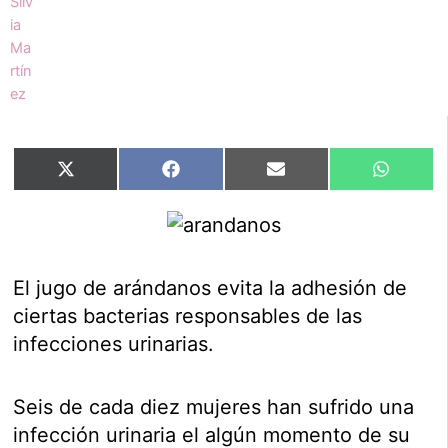
Compartir
Compartir
Compartir
Compart
X
Facebook
Email
WhatsA
en
en
en
en
(Twitter)
El jugo de arándanos evita la adhesión de
ciertas bacterias responsables de las
infecciones urinarias.
Seis de cada diez mujeres han sufrido una
infección urinaria el algún momento de su