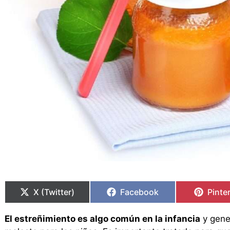
Compartir
Compartir
Compartir
Compartir
Compa
Compa
en
en
en
en
en
en
X (Twitter)
Facebook
Pinte
El estreñimiento es algo común en la infancia
y gene