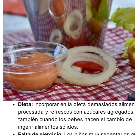
Dieta:
Incorporar en la dieta demasiados alimen
procesada y refrescos con azúcares agregados. 
también cuando los bebés hacen el cambio de la
ingerir alimentos sólidos.
Falta de ejercicio:
Los niños muy sedentarios q