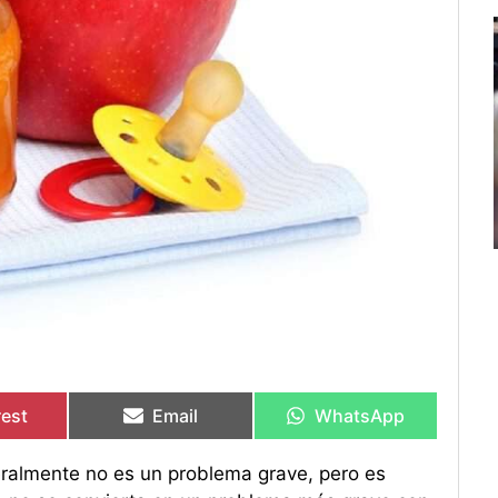
rtir
rtir
Compartir
Compartir
Compartir
Compartir
en
en
en
en
rest
Email
WhatsApp
ralmente no es un problema grave, pero es