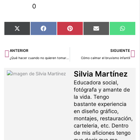
0
Compartir
Compartir
Compartir
Compartir
Compar
X
Facebook
Pinterest
Email
Whats
en
en
en
en
en
(Twitter)
Ant
Si
ANTERIOR
SIGUIENTE
¿Qué hacer cuando no quieren tomar la leche?
Cómo calmar el bruxismo infantil
Silvia Martínez
Educadora social,
fotógrafa y amante de
la vida. Tengo
bastante experiencia
en diseño gráfico,
montajes, restauración,
carteleria, etc. Dentro
de mis aficiones tengo
que decir que me