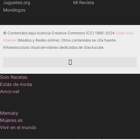
Juguetes.org
Mi Revista
Monólogos
© Contenidos bajo licencia Creative Commons (CC) 1995-2024
Color Vivo
Internet
(Medios y Redes online). Otros contenidos se cita fuente.
Infraestructura cloud servidores dedicados de Stackscale.
Solo Recetas
Estás de moda
Amor.net
Mamuky
Mujeres.es
Vivir en el mundo