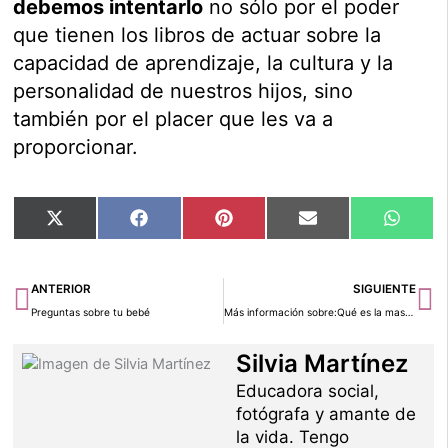
debemos intentarlo
no sólo por el poder
que tienen los libros de actuar sobre la
capacidad de aprendizaje, la cultura y la
personalidad de nuestros hijos, sino
también por el placer que les va a
proporcionar.
Compartir
Compartir
Compartir
Compartir
Compar
X
Facebook
Pinterest
Email
Whats
en
en
en
en
en
(Twitter)
Ant
Si
ANTERIOR
SIGUIENTE
Preguntas sobre tu bebé
Más información sobre:Qué es la mastitis
Silvia Martínez
Educadora social,
fotógrafa y amante de
la vida. Tengo