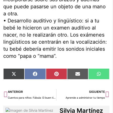
que puede pasarse un objeto de una mano
a otra.
• Desarrollo auditivo y lingüístico: si a tu
bebé le hicieron un examen auditivo al
nacer, no le realizarán otro. Los exámenes
lingüísticos se centrarán en la vocalización:
tu bebé debería emitir los sonidos iniciales
como “papa o “mama”.
Compartir
Compartir
Compartir
Compartir
Compar
X
Facebook
Pinterest
Email
Whats
en
en
en
en
en
(Twitter)
Ant
Si
ANTERIOR
SIGUIENTE
Cuentos para niños: Fábula: El buen tiempo y la lluvia
Aprende a administrar tu tiempo
Silvia Martínez