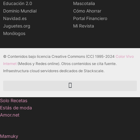
Educación 2.0
Mascotalia
Dominio Mundial
Cómo Ahorrar
Navidad.es
Portal Financiero
Juguetes.org
Mi Revista
Monólogos
© Contenidos bajo licencia Creative Commons (CC) 1995-2024
Color Vivo
Internet
(Medios y Redes online). Otros contenidos se cita fuente.
Infraestructura cloud servidores dedicados de Stackscale.
Solo Recetas
Estás de moda
Amor.net
Mamuky