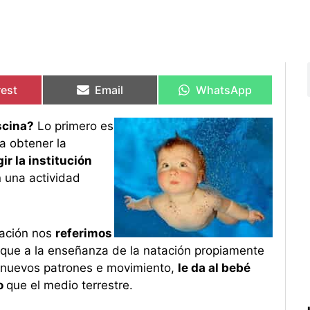
rtir
rtir
Compartir
Compartir
Compartir
Compartir
en
en
en
en
rest
Email
WhatsApp
scina?
Lo primero es
a obtener la
ir la institución
 una actividad
ación nos
referimos
que a la enseñanza de la natación propiamente
r nuevos patrones e movimiento,
le da al bebé
o
que el medio terrestre.