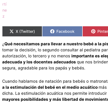
Compartir
Compartir
Compartir
Compartir
Compa
Compa
en
en
en
en
en
en
X (Twitter)
Facebook
Pinte
¿
Qué necesitamos para llevar a nuestro bebé a la pi
tomar la decisión, lo segundo consultar al pediatra par
autorización, lo tercero y no menos
importante es eleg
adecuada y los docentes adecuados
que nos brinden
segura, agradable para los papás y bebés.
Cuando hablamos de natación para bebés o matronat
a la estimulación del bebé en el medio acuático
más 
dicha. La estimulación acuática nos permite introduci
mayores posibilidades y más libertad de movimient