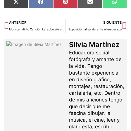
Compartir
Compartir
Compartir
Compartir
Compar
X
Facebook
Pinterest
Email
Whats
en
en
en
en
en
(Twitter)
Ant
Si
ANTERIOR
SIGUIENTE
Monster High: Canción karaoke We are Monster High.
Exposición al sol durante el embarazo
Silvia Martínez
Educadora social,
fotógrafa y amante de
la vida. Tengo
bastante experiencia
en diseño gráfico,
montajes, restauración,
carteleria, etc. Dentro
de mis aficiones tengo
que decir que me
fascina dibujar, la
música, el cine, leer y,
claro está, escribir