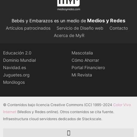
Medios y Redes
Bebés y Embarazos es un medio de
Artículos patrocinados
Servicio de Diseño web
Contacto
Acerca de MyR
Educación 2.0
Mascotalia
Dominio Mundial
Cómo Ahorrar
Navidad.es
Portal Financiero
Juguetes.org
Mi Revista
Monólogos
© Contenidos bajo licencia Creative Commons (CC) 1995-2024
Color Vivo
Internet
(Medios y Redes online). Otros contenidos se cita fuente.
Infraestructura cloud servidores dedicados de Stackscale.