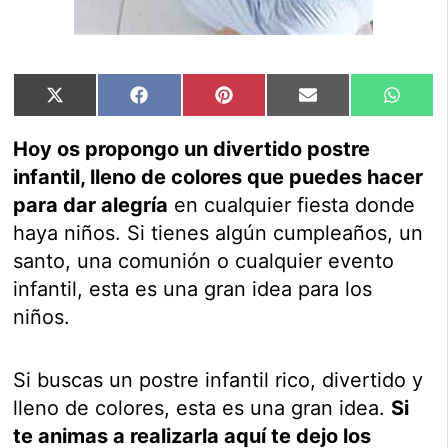
Compartir
Compartir
Compartir
Compartir
Compar
X
Facebook
Pinterest
Email
Whats
en
en
en
en
en
(Twitter)
Hoy os propongo un divertido postre
infantil, lleno de colores que puedes hacer
para dar alegría
en cualquier fiesta donde
haya niños. Si tienes algún cumpleaños, un
santo, una comunión o cualquier evento
infantil, esta es una gran idea para los
niños.
Si buscas un postre infantil rico, divertido y
lleno de colores, esta es una gran idea.
Si
te animas a realizarla aquí te dejo los