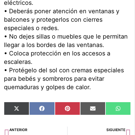
eléctricos.
• Deberás poner atención en ventanas y
balcones y protegerlos con cierres
especiales o redes.
• No dejes sillas o muebles que le permitan
llegar a los bordes de las ventanas.
• Coloca protección en los accesos a
escaleras.
• Protégelo del sol con cremas especiales
para bebés y sombreros para evitar
quemaduras y golpes de calor.
Compartir
Compartir
Compartir
Compartir
Compar
X
Facebook
Pinterest
Email
Whats
en
en
en
en
en
(Twitter)
Ant
Si
ANTERIOR
SIGUIENTE