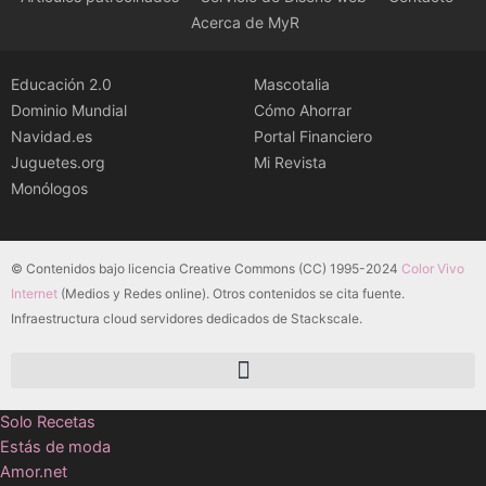
Acerca de MyR
Educación 2.0
Mascotalia
Dominio Mundial
Cómo Ahorrar
Navidad.es
Portal Financiero
Juguetes.org
Mi Revista
Monólogos
© Contenidos bajo licencia Creative Commons (CC) 1995-2024
Color Vivo
Internet
(Medios y Redes online). Otros contenidos se cita fuente.
Infraestructura cloud servidores dedicados de Stackscale.
Solo Recetas
Estás de moda
Amor.net