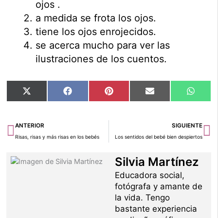
ojos .
a medida se frota los ojos.
tiene los ojos enrojecidos.
se acerca mucho para ver las
ilustraciones de los cuentos.
Compartir
Compartir
Compartir
Compartir
Compar
X
Facebook
Pinterest
Email
Whats
en
en
en
en
en
(Twitter)
Ant
Si
ANTERIOR
SIGUIENTE
Risas, risas y más risas en los bebés
Los sentidos del bebé bien despiertos
Silvia Martínez
Educadora social,
fotógrafa y amante de
la vida. Tengo
bastante experiencia