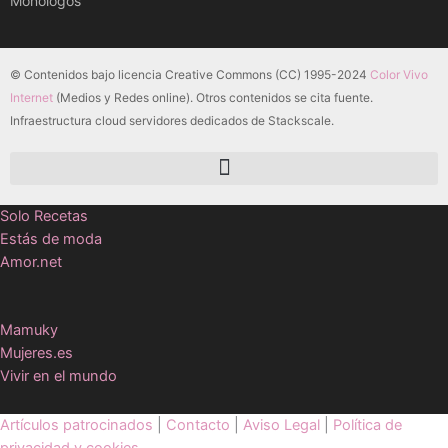
Monólogos
© Contenidos bajo licencia Creative Commons (CC) 1995-2024
Color Vivo
Internet
(Medios y Redes online). Otros contenidos se cita fuente.
Infraestructura cloud servidores dedicados de Stackscale.
Solo Recetas
Estás de moda
Amor.net
Mamuky
Mujeres.es
Vivir en el mundo
Artículos patrocinados
|
Contacto
|
Aviso Legal
|
Política de