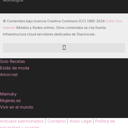
© Contenidos bajo licencia Creative Commons (CC) 1995-2024
Color Vivo
Internet
(Medios y Redes online). Otros contenidos se cita fuente.
Infraestructura cloud servidores dedicados de Stackscale.
Solo Recetas
Estás de moda
Amor.net
Mamuky
Mujeres.es
Vivir en el mundo
Artículos patrocinados
|
Contacto
|
Aviso Legal
|
Política de
privacidad y cookies