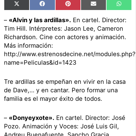
Compartir
Compartir
Compartir
Compartir
Compar
X
Facebook
Pinterest
Email
Whats
en
en
en
en
en
(Twitter)
–
«Alvin y las ardillas».
En cartel. Director:
Tim Hill. Intérpretes: Jason Lee, Cameron
Richardson. Cine con actores y animación.
Más información:
http://www.estrenosdecine.net/modules.php?
name=Peliculas&id=1423
Tre ardillas se empeñan en vivir en la casa
de Dave,… y en cantar. Pero formar una
familia es el mayor éxito de todos.
–
«Donyeyxote».
En cartel. Director: José
Pozo. Animación y Voces: José Luis Gil,
Andreu Buenafuente, Sancho Gracia.