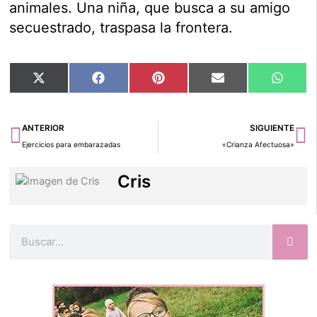
animales. Una niña, que busca a su amigo
secuestrado, traspasa la frontera.
Compartir
Compartir
Compartir
Compartir
Compar
X
Facebook
Pinterest
Email
Whats
en
en
en
en
en
(Twitter)
Ant
Si
ANTERIOR
SIGUIENTE
Ejercicios para embarazadas
«Crianza Afectuosa»
Cris
Buscar