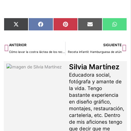
Compartir
Compartir
Compartir
Compartir
Compar
X
Facebook
Pinterest
Email
Whats
en
en
en
en
en
(Twitter)
Ant
Si
ANTERIOR
SIGUIENTE
Cómo lavar la costra láctea de los recién nacidos
Receta infantil: Hamburguesa de atún
Silvia Martínez
Educadora social,
fotógrafa y amante de
la vida. Tengo
bastante experiencia
en diseño gráfico,
montajes, restauración,
carteleria, etc. Dentro
de mis aficiones tengo
que decir que me