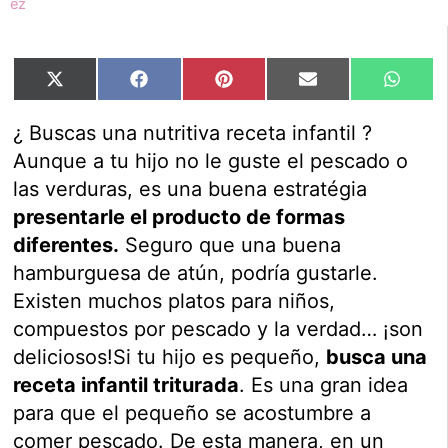
Compartir
Compartir
Compartir
Compartir
Compar
X
Facebook
Pinterest
Email
Whats
en
en
en
en
en
(Twitter)
¿ Buscas una nutritiva receta infantil ?
Aunque a tu hijo no le guste el pescado o
las verduras, es una buena estratégia
presentarle el producto de formas
diferentes.
Seguro que una buena
hamburguesa de atún, podría gustarle.
Existen muchos platos para niños,
compuestos por pescado y la verdad… ¡son
deliciosos!
Si tu hijo es pequeño,
busca una
receta infantil triturada
. Es una gran idea
para que el pequeño se acostumbre a
comer pescado. De esta manera, en un