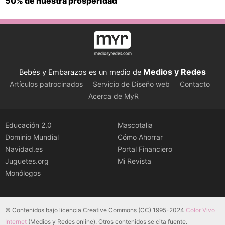
50% de nuestra prosperidad
Medios y Redes
Bebés y Embarazos es un medio de
Artículos patrocinados
Servicio de Diseño web
Contacto
Acerca de MyR
Educación 2.0
Mascotalia
Dominio Mundial
Cómo Ahorrar
Navidad.es
Portal Financiero
Juguetes.org
Mi Revista
Monólogos
© Contenidos bajo licencia Creative Commons (CC) 1995-2024
Color Vivo
Internet
(Medios y Redes online). Otros contenidos se cita fuente.