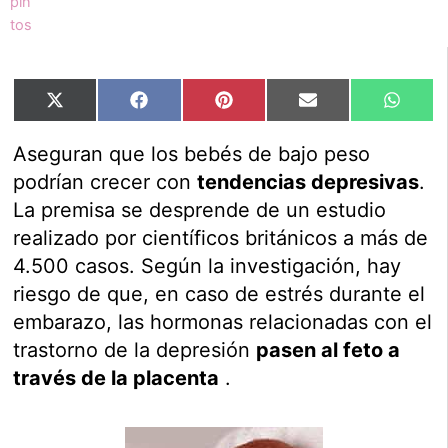
Compartir
Compartir
Compartir
Compartir
Compar
X
Facebook
Pinterest
Email
Whats
en
en
en
en
en
(Twitter)
Aseguran que los bebés de bajo peso
podrían crecer con
tendencias depresivas
.
La premisa se desprende de un estudio
realizado por científicos británicos a más de
4.500 casos. Según la investigación, hay
riesgo de que, en caso de estrés durante el
embarazo, las hormonas relacionadas con el
trastorno de la depresión
pasen al feto a
través de la placenta
.