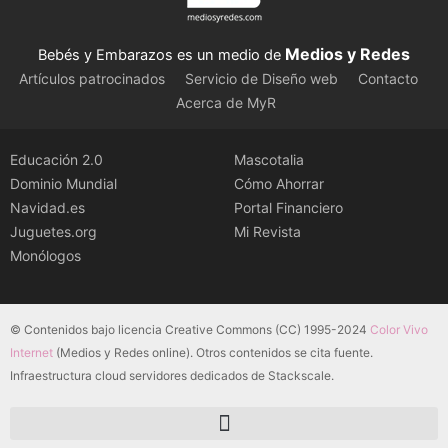
Medios y Redes
Bebés y Embarazos es un medio de
Artículos patrocinados
Servicio de Diseño web
Contacto
Acerca de MyR
Educación 2.0
Mascotalia
Dominio Mundial
Cómo Ahorrar
Navidad.es
Portal Financiero
Juguetes.org
Mi Revista
Monólogos
© Contenidos bajo licencia Creative Commons (CC) 1995-2024
Color Vivo
Internet
(Medios y Redes online). Otros contenidos se cita fuente.
Infraestructura cloud servidores dedicados de Stackscale.