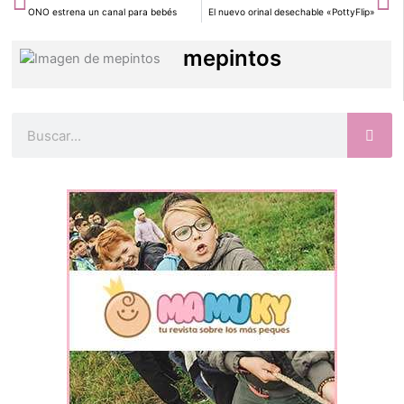
ONO estrena un canal para bebés
El nuevo orinal desechable «PottyFlip»
mepintos
Buscar