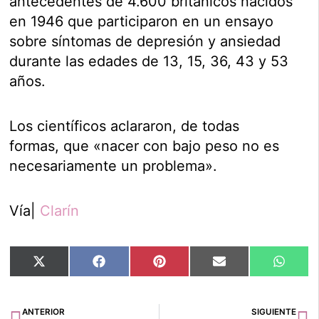
antecedentes de 4.600 británicos nacidos
en 1946 que participaron en un ensayo
sobre síntomas de depresión y ansiedad
durante las edades de 13, 15, 36, 43 y 53
años.
Los científicos aclararon, de todas
formas, que «nacer con bajo peso no es
necesariamente un problema».
Vía|
Clarín
Compartir
Compartir
Compartir
Compartir
Compar
X
Facebook
Pinterest
Email
Whats
en
en
en
en
en
(Twitter)
Ant
Si
ANTERIOR
SIGUIENTE