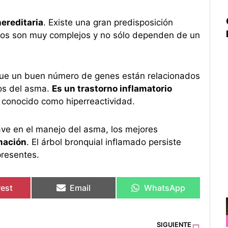
ereditaria
. Existe una gran predisposición
icos son muy complejos y no sólo dependen de un
 que un buen número de genes están relacionados
tos del asma.
Es un trastorno inflamatorio
o conocido como hiperreactividad.
lave en el manejo del asma, los mejores
amación
. El árbol bronquial inflamado persiste
presentes.
rest
Email
WhatsApp
Sigu
SIGUIENTE