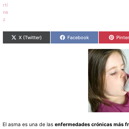
Compartir
Compartir
Compartir
Compartir
Compa
Compa
en
en
en
en
en
en
X (Twitter)
Facebook
Pinte
El asma es una de las
enfermedades crónicas más f