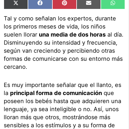
Compartir
Compartir
Compartir
Compartir
Compar
X
Facebook
Pinterest
Email
Whats
en
en
en
en
en
(Twitter)
Tal y como señalan los expertos, durante
los primeros meses de vida, los niños
suelen llorar
una media de dos horas
al día.
Disminuyendo su intensidad y frecuencia,
según van creciendo y percibiendo otras
formas de comunicarse con su entorno más
cercano.
Es muy importante señalar que el llanto, es
la
principal forma de comunicación
que
poseen los bebés hasta que adquieren una
lenguaje, ya sea inteligible o no. Así, unos
lloran más que otros, mostrándose más
sensibles a los estímulos y a su forma de