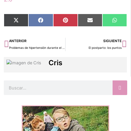
Compartir
Compartir
Compartir
Compartir
Compar
X
Facebook
Pinterest
Email
Whats
en
en
en
en
en
(Twitter)
Ant
Si
ANTERIOR
SIGUIENTE
Problemas de hipertensión durante el embarazo
El postparto: los puntos
Cris
Buscar