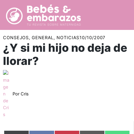
Ir
al
contenido
CONSEJOS
,
GENERAL
,
NOTICIAS
10/10/2007
¿Y si mi hijo no deja de
llorar?
Por
Cris