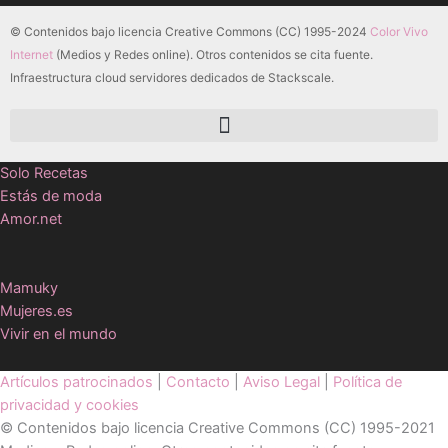
© Contenidos bajo licencia Creative Commons (CC) 1995-2024
Color Vivo
Internet
(Medios y Redes online). Otros contenidos se cita fuente.
Infraestructura cloud servidores dedicados de Stackscale.
Solo Recetas
Estás de moda
Amor.net
Mamuky
Mujeres.es
Vivir en el mundo
Artículos patrocinados
|
Contacto
|
Aviso Legal
|
Política de
privacidad y cookies
© Contenidos bajo licencia Creative Commons (CC) 1995-2021