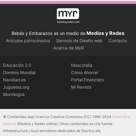
Medios y Redes
Bebés y Embarazos es un medio de
Artículos patrocinados
Servicio de Diseño web
Contacto
Acerca de MyR
Educación 2.0
Mascotalia
Dominio Mundial
Cómo Ahorrar
Navidad.es
Portal Financiero
Juguetes.org
Mi Revista
Monólogos
© Contenidos bajo licencia Creative Commons (CC) 1995-2024
Color Vivo
Internet
(Medios y Redes online). Otros contenidos se cita fuente.
Infraestructura cloud servidores dedicados de Stackscale.