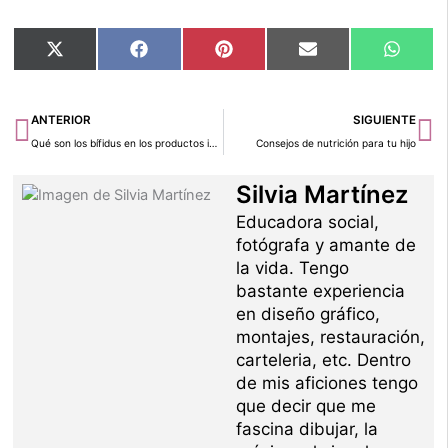
Compartir
Compartir
Compartir
Compartir
Compar
X
Facebook
Pinterest
Email
Whats
en
en
en
en
en
(Twitter)
Ant
Si
ANTERIOR
SIGUIENTE
Qué son los bífidus en los productos infantiles?
Consejos de nutrición para tu hijo
Silvia Martínez
Educadora social,
fotógrafa y amante de
la vida. Tengo
bastante experiencia
en diseño gráfico,
montajes, restauración,
carteleria, etc. Dentro
de mis aficiones tengo
que decir que me
fascina dibujar, la