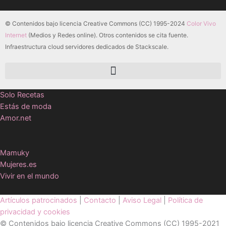
© Contenidos bajo licencia Creative Commons (CC) 1995-2024
Color Vivo
Internet
(Medios y Redes online). Otros contenidos se cita fuente.
Infraestructura cloud servidores dedicados de Stackscale.
Solo Recetas
Estás de moda
Amor.net
Mamuky
Mujeres.es
Vivir en el mundo
Artículos patrocinados
|
Contacto
|
Aviso Legal
|
Política de
privacidad y cookies
© Contenidos bajo licencia Creative Commons (CC) 1995-2021