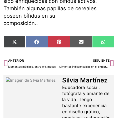
sido enriquecidas con bífidus activos.
También algunas papillas de cereales
poseen bífidus en su
composición..
Compartir
Compartir
Compartir
Compartir
Compar
X
Facebook
Pinterest
Email
Whats
en
en
en
en
en
(Twitter)
Ant
Si
ANTERIOR
SIGUIENTE
Momentos mágicos, entre 0-6 meses
Alimentos indispensables en el embarazo
Silvia Martínez
Educadora social,
fotógrafa y amante de
la vida. Tengo
bastante experiencia
en diseño gráfico,
montajes, restauración,