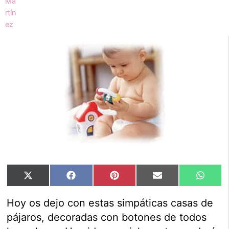
Compartir
Compartir
Compartir
Compartir
Compar
X
Facebook
Pinterest
Email
Whats
en
en
en
en
en
(Twitter)
Hoy os dejo con estas simpáticas casas de
pájaros, decoradas con botones de todos