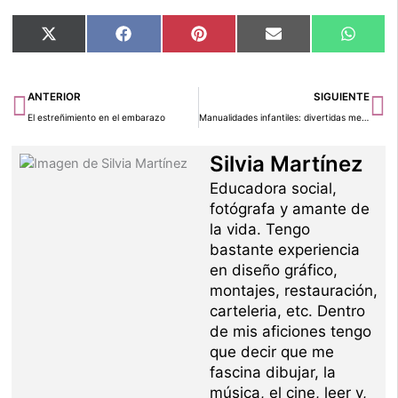
Compartir
Compartir
Compartir
Compartir
Compar
X
Facebook
Pinterest
Email
Whats
en
en
en
en
en
(Twitter)
Ant
Si
ANTERIOR
SIGUIENTE
El estreñimiento en el embarazo
Manualidades infantiles: divertidas medusas
Silvia Martínez
Educadora social,
fotógrafa y amante de
la vida. Tengo
bastante experiencia
en diseño gráfico,
montajes, restauración,
carteleria, etc. Dentro
de mis aficiones tengo
que decir que me
fascina dibujar, la
música, el cine, leer y,