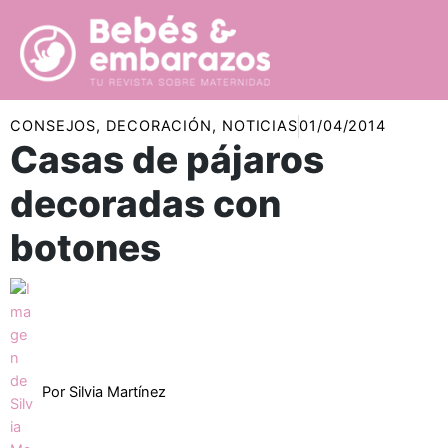
Ir
al
contenido
CONSEJOS
,
DECORACIÓN
,
NOTICIAS
01/04/2014
Casas de pájaros
decoradas con
botones
Por
Silvia Martínez