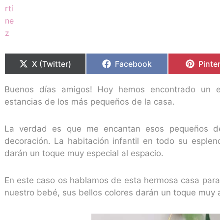
Compartir
Compartir
Compartir
Compartir
Compa
Compa
en
en
en
en
en
en
X (Twitter)
Facebook
Pinte
Buenos días amigos! Hoy hemos encontrado un es
estancias de los más pequeños de la casa.
La verdad es que me encantan esos pequeños de
decoración. La habitación infantil en todo su esple
darán un toque muy especial al espacio.
En este caso os hablamos de esta hermosa casa para p
nuestro bebé, sus bellos colores darán un toque muy a