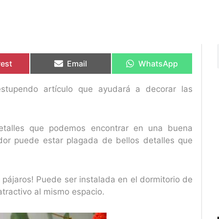
rtir
rtir
Compartir
Compartir
Compartir
Compartir
en
en
en
en
rest
Email
WhatsApp
tupendo artículo que ayudará a decorar las
talles que podemos encontrar en una buena
ndor puede estar plagada de bellos detalles que
ájaros! Puede ser instalada en el dormitorio de
tractivo al mismo espacio.