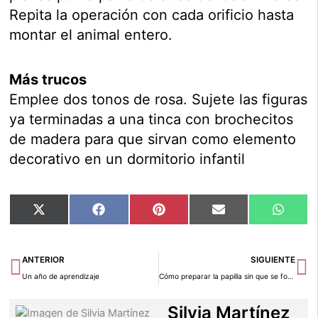
Repita la operación con cada orificio hasta
montar el animal entero.
Más trucos
Emplee dos tonos de rosa. Sujete las figuras
ya terminadas a una tinca con brochecitos
de madera para que sirvan como elemento
decorativo en un dormitorio infantil
Compartir
Compartir
Compartir
Compartir
Compar
X
Facebook
Pinterest
Email
Whats
en
en
en
en
en
(Twitter)
Ant
Si
ANTERIOR
SIGUIENTE
Un año de aprendizaje
Cómo preparar la papilla sin que se formen grumos
Silvia Martínez