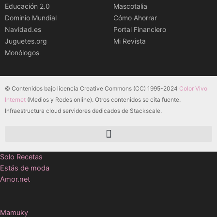
Educación 2.0
Mascotalia
Dominio Mundial
Cómo Ahorrar
Navidad.es
Portal Financiero
Juguetes.org
Mi Revista
Monólogos
© Contenidos bajo licencia Creative Commons (CC) 1995-2024
Color Vivo
Internet
(Medios y Redes online). Otros contenidos se cita fuente.
Infraestructura cloud servidores dedicados de Stackscale.
Solo Recetas
Estás de moda
Amor.net
Mamuky