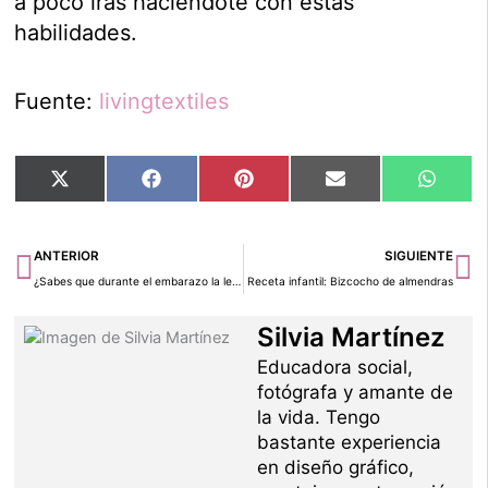
a poco irás haciéndote con estas
habilidades.
Fuente:
livingtextiles
Compartir
Compartir
Compartir
Compartir
Compar
X
Facebook
Pinterest
Email
Whats
en
en
en
en
en
(Twitter)
Ant
Si
ANTERIOR
SIGUIENTE
¿Sabes que durante el embarazo la ley protege contra el despido?
Receta infantil: Bizcocho de almendras
Silvia Martínez
Educadora social,
fotógrafa y amante de
la vida. Tengo
bastante experiencia
en diseño gráfico,