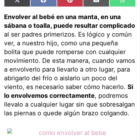
Compartir
Compartir
Compartir
Compartir
Compar
X
Facebook
Pinterest
Email
Whats
en
en
en
en
en
(Twitter)
Envolver al bebé en una manta, en una
sábana o toalla, puede resultar complicado
al ser padres primerizos. Es lógico y común
ver, a nuestro hijo, como una pequeña
bolita que puede romperse con cualquier
movimiento. De esta manera, cuando vamos
a envolverlo para llevarlo a otro lugar, para
abrigarlo del frío o aislarlo un poco del
viento, es necesario saber cómo hacerlo.
Si
lo envolvemos correctamente
, podremos
llevalo a cualquier lugar sin que sobresalgan
las piernas o quede algún brazo colgando.