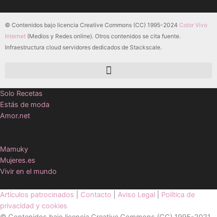
© Contenidos bajo licencia Creative Commons (CC) 1995-2024
Color Vivo
Internet
(Medios y Redes online). Otros contenidos se cita fuente.
Infraestructura cloud servidores dedicados de Stackscale.
Solo Recetas
Estás de moda
Amor.net
Mamuky
Mujeres.es
Vivir en el mundo
Artículos patrocinados
|
Contacto
|
Aviso Legal
|
Política de
privacidad y cookies